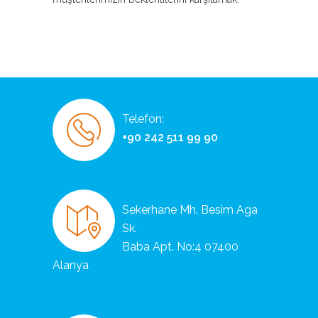
Telefon:
+90 242 511 99 90
Sekerhane Mh. Besim Aga
Sk.
Baba Apt. No:4 07400
Alanya