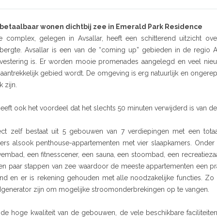
betaalbaar wonen dichtbij zee in Emerald Park Residence
ke complex, gelegen in Avsallar, heeft een schitterend uitzicht o
bergte. Avsallar is een van de “coming up” gebieden in de regio 
vestering is. Er worden mooie promenades aangelegd en veel nieu
aantrekkelijk gebied wordt. De omgeving is erg natuurlijk en ongere
 zijn.
heeft ook het voordeel dat het slechts 50 minuten verwijderd is van 
ect zelf bestaat uit 5 gebouwen van 7 verdiepingen met een totaa
ers alsook penthouse-appartementen met vier slaapkamers. Onder de 
mbad, een fitnesscener, een sauna, een stoombad, een recreatiezaal
een paar stappen van zee waardoor de meeste appartementen een prac
d en er is rekening gehouden met alle noodzakelijke functies. Zo za
generator zijn om mogelijke stroomonderbrekingen op te vangen.
de hoge kwaliteit van de gebouwen, de vele beschikbare faciliteite