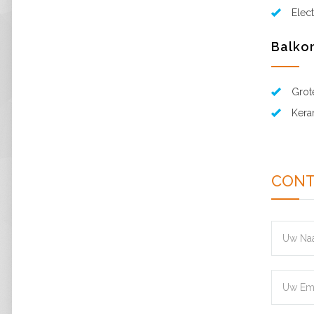
Elec
Balko
Grot
Kera
CONT