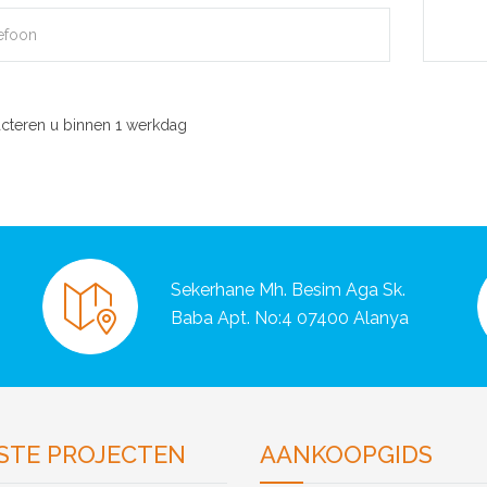
cteren u binnen 1 werkdag
Sekerhane Mh. Besim Aga Sk.
Baba Apt. No:4 07400 Alanya
STE PROJECTEN
AANKOOPGIDS