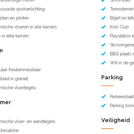
ebestendige muren
Stoombad
bouwde spotverlichting
Tennisterrei
ijsten en plinten
Biljart en taf
mische vloeren in alle kamers
Kids Club
o in elke kamerr
Playstation 
Stroomgener
n
BBQ plaats 
Wifi in de 
lair Keukenmeubilair
Parking
blad in graniet
mische vloertegels
Parkeerplaa
amer
Parking bin
Veiligheid
mische vloer- en wandtegels
hecabine