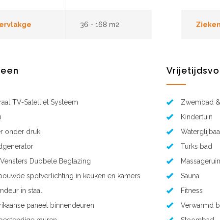
ervlakge
36 - 168 m2
Zieken
meen
Vrijetijdsv
raal TV-Satelliet Systeem
Zwembad & 
n
Kindertuin
r onder druk
Waterglijba
generator
Turks bad
Vensters Dubbele Beglazing
Massagerui
bouwde spotverlichting in keuken en kamers
Sauna
mdeur in staal
Fitness
ikaanse paneel binnendeuren
Verwarmd 