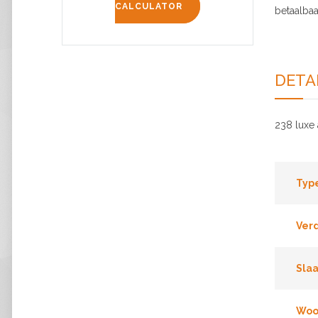
CALCULATOR
betaalbaa
DETA
238 luxe 
Typ
Ver
Sla
Woo