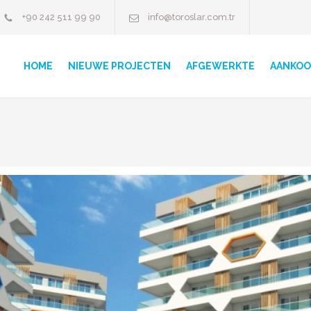
+90 242 511 99 90
info@toroslar.com.tr
HOME
NIEUWE PROJECTEN
AFGEWERKTE
AANKOO