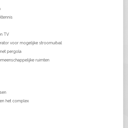
n
eltennis
en TV
ator voor mogelijke stroomuitval
met pergola
gemeenschappelijke ruimten
tsen
nen het complex