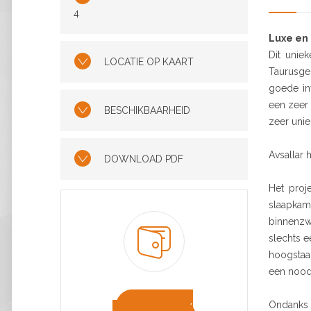
4
Luxe en 
Dit unie
LOCATIE OP KAART
Taurusge
goede in
een zeer 
BESCHIKBAARHEID
zeer uniek
Avsallar 
DOWNLOAD PDF
Het proj
slaapkam
binnenzwe
slechts 
hoogstaan
een nood
Ondanks 
HYPOTHEEK