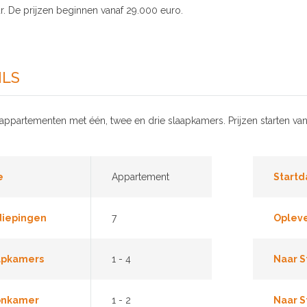
r. De prijzen beginnen vanaf 29.000 euro.
ILS
appartementen met één, twee en drie slaapkamers. Prijzen starten van
e
Appartement
Start
diepingen
7
Oplev
apkamers
1 - 4
Naar S
nkamer
1 - 2
Naar S