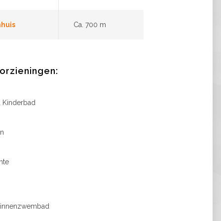
huis
Ca. 700 m
oorzieningen:
Kinderbad
an
mte
binnenzwembad