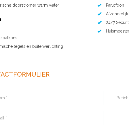
trische doorstromer warm water
Parlofoon
Afzonderlij
n
24/7 Securi
Huismeester 
e balkons
mische tegels en buitenverlichting
ACTFORMULIER