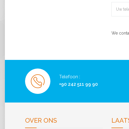
We conta
Telefoon :
+90 242 511 99 90
OVER ONS
LAAT