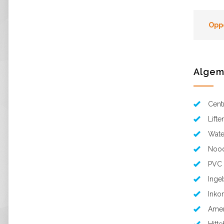
Opp
Alge
Cent
Lifte
Wate
Nood
PVC 
Inge
Inko
Amer