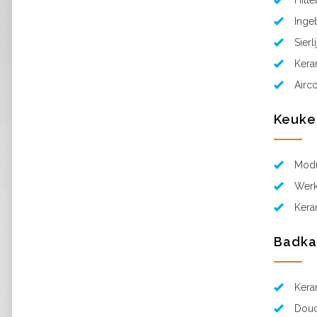
Hitt
Inge
Sierl
Kera
Airc
Keuke
Modu
Werk
Kera
Badk
Kera
Douc